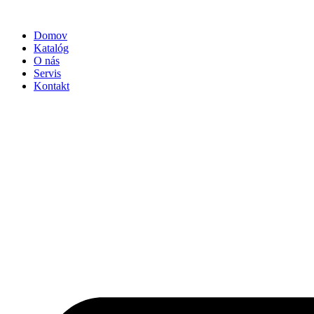
Preskočiť
na
Domov
obsah
Katalóg
O nás
Servis
Kontakt