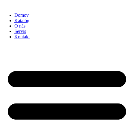
Preskočiť
na
Domov
obsah
Katalóg
O nás
Servis
Kontakt