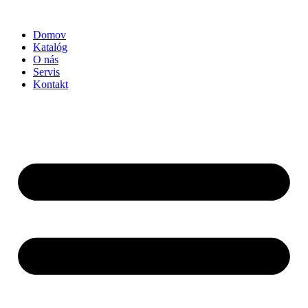
Preskočiť
na
Domov
obsah
Katalóg
O nás
Servis
Kontakt