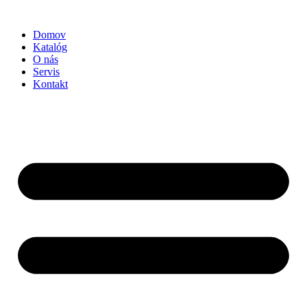
Preskočiť
na
Domov
obsah
Katalóg
O nás
Servis
Kontakt